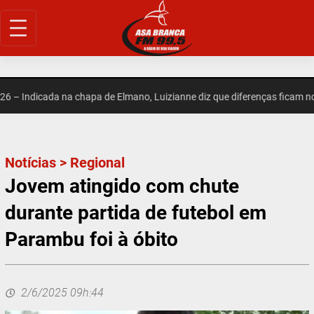
Pular
para
o
conteúdo
– Indicada na chapa de Elmano, Luizianne diz que diferenças ficam no 
Notícias
>
Regional
Jovem atingido com chute
durante partida de futebol em
Parambu foi à óbito
2/6/2025 09h:44