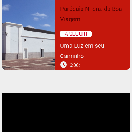
Paróquia N. Sra. da Boa
Viagem
A SEGUIR
Uma Luz em seu
Caminho
schedule
6:00: