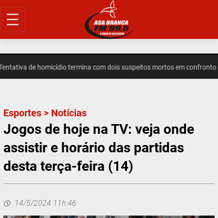
Pular
para
o
conteúdo
tiva de homicídio termina com dois suspeitos mortos em confronto em
Esportes
>
Notícias
Jogos de hoje na TV: veja onde
assistir e horário das partidas
desta terça-feira (14)
14/5/2024 11h:46