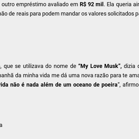
 outro empréstimo avaliado em
R$ 92 mil
. Ela queria a
hão de reais para podem mandar os valores solicitados p
o, que se utilizava do nome de
“My Love Musk”,
dizia 
a manhã da minha vida me dá uma nova razão para te ama
ida não é nada além de um oceano de poeira
“, afirm
a