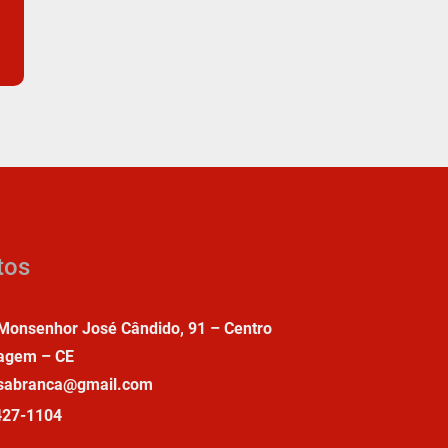
tos
Monsenhor José Cândido, 91 – Centro
agem – CE
asabranca@gmail.com
427-1104