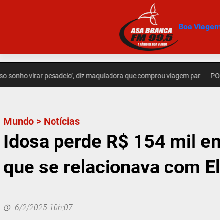
Pular
para
Boa Viage
o
conteúdo
o virar pesadelo’, diz maquiadora que comprou viagem par
POLÍCIA – 
Mundo
>
Notícias
Idosa perde R$ 154 mil e
que se relacionava com E
6/2/2025 10h:07