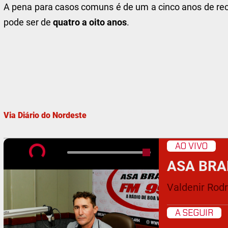
A pena para casos comuns é de um a cinco anos de recl
pode ser de
quatro a oito anos
.
Via Diário do Nordeste
AO VIVO
ASA BRA
Valdenir Rod
A SEGUIR