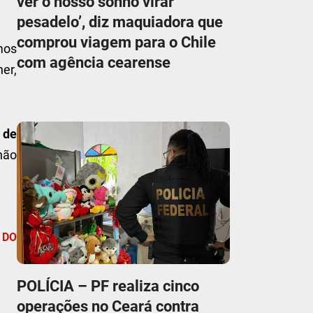
ver o nosso sonho virar
pesadelo’, diz maquiadora que
comprou viagem para o Chile
mos
com agência cearense
er,
 de
 não
 DO
POLÍCIA – PF realiza cinco
operações no Ceará contra