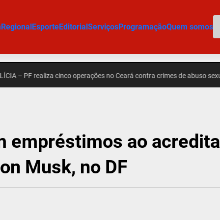
P
m
Regional
Esporte
Editorial
Serviços
Programação
Quem somos
PF realiza cinco operações no Ceará contra crimes de abuso sexual infant
m empréstimos ao acredita
lon Musk, no DF