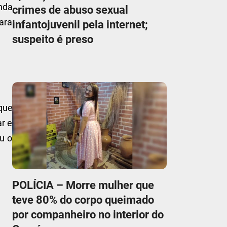
inda
crimes de abuso sexual
ara
infantojuvenil pela internet;
suspeito é preso
que
r e
ou o
POLÍCIA – Morre mulher que
teve 80% do corpo queimado
por companheiro no interior do