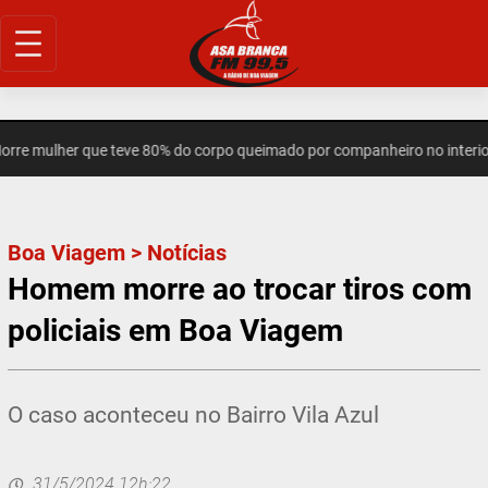
Pular
para
o
conteúdo
re mulher que teve 80% do corpo queimado por companheiro no interior
Boa Viagem
>
Notícias
Homem morre ao trocar tiros com
policiais em Boa Viagem
O caso aconteceu no Bairro Vila Azul
31/5/2024 12h:22