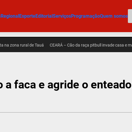
P
m
Regional
Esporte
Editorial
Serviços
Programação
Quem somos
 zona rural de Tauá
CEARÁ – Cão da raça pitbull invade casa e mata 
a faca e agride o enteado