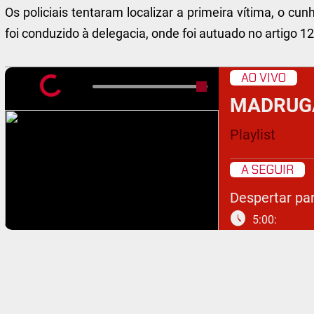
Os policiais tentaram localizar a primeira vítima, o c
foi conduzido à delegacia, onde foi autuado no artigo 12
AO VIVO
MADRUG
Playlist
A SEGUIR
Despertar par
schedule
5:00: