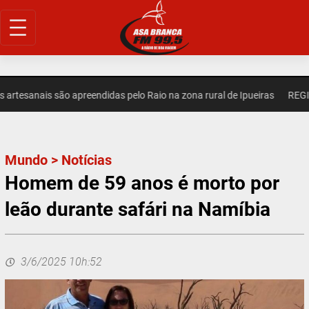
Pular
para
o
conteúdo
tesanais são apreendidas pelo Raio na zona rural de Ipueiras
REGIONA
Mundo
>
Notícias
Homem de 59 anos é morto por
leão durante safári na Namíbia
3/6/2025 10h:52