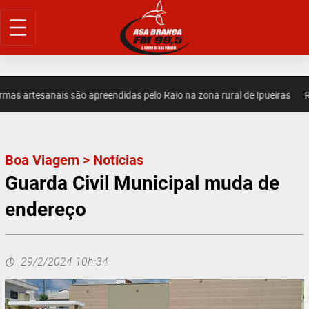
Pular
para
o
conteúdo
 artesanais são apreendidas pelo Raio na zona rural de Ipueiras
REG
Boa Viagem
>
Notícias
Guarda Civil Municipal muda de
endereço
29/2/2024 10h:34