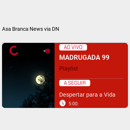
Asa Branca News via DN
AO VIVO
MADRUGADA 99
Playlist
A SEGUIR
Despertar para a Vida
schedule
5:00: