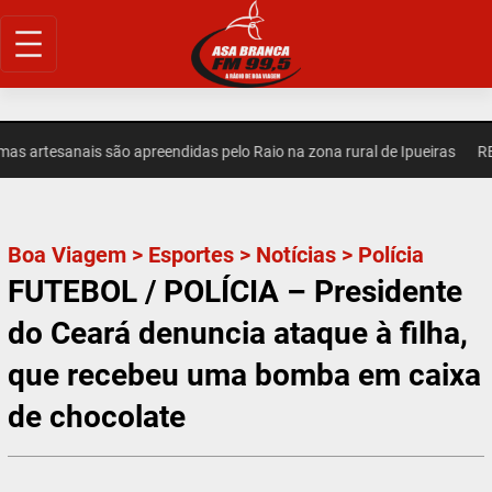
Pular
para
o
conteúdo
artesanais são apreendidas pelo Raio na zona rural de Ipueiras
REGIO
Boa Viagem
>
Esportes
>
Notícias
>
Polícia
FUTEBOL / POLÍCIA – Presidente
do Ceará denuncia ataque à filha,
que recebeu uma bomba em caixa
de chocolate