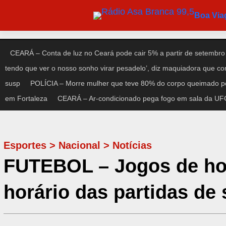
Pular
Boa Vi
para
o
conteúdo
CEARÁ – Conta de luz no Ceará pode cair 5% a partir de setembro
tendo que ver o nosso sonho virar pesadelo’, diz maquiadora que c
susp
POLÍCIA – Morre mulher que teve 80% do corpo queimado po
em Fortaleza
CEARÁ – Ar-condicionado pega fogo em sala da UFC 
Esportes
>
Nacional
>
Notícias
FUTEBOL – Jogos de hoje
horário das partidas de 