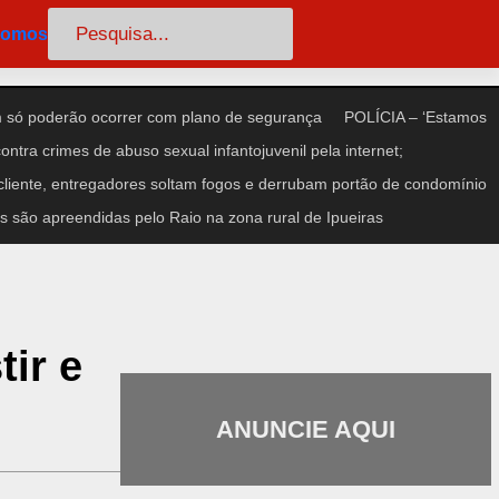
Pesquisar
somos
só poderão ocorrer com plano de segurança
POLÍCIA – ‘Estamos
ntra crimes de abuso sexual infantojuvenil pela internet;
iente, entregadores soltam fogos e derrubam portão de condomínio
 são apreendidas pelo Raio na zona rural de Ipueiras
ir e
ANUNCIE AQUI