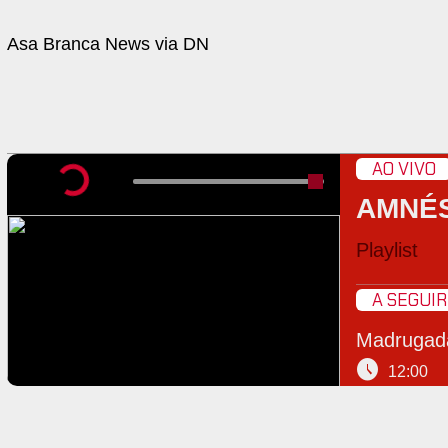
Asa Branca News via DN
AO VIVO
AMNÉS
Playlist
A SEGUIR
Madrugad
schedule
12:00