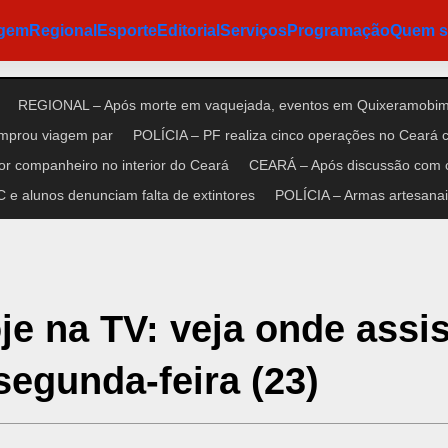
agem
Regional
Esporte
Editorial
Serviços
Programação
Quem 
REGIONAL – Após morte em vaquejada, eventos em Quixeramobim 
omprou viagem par
POLÍCIA – PF realiza cinco operações no Ceará co
r companheiro no interior do Ceará
CEARÁ – Após discussão com cl
e alunos denunciam falta de extintores
POLÍCIA – Armas artesanais
 na TV: veja onde assist
segunda-feira (23)