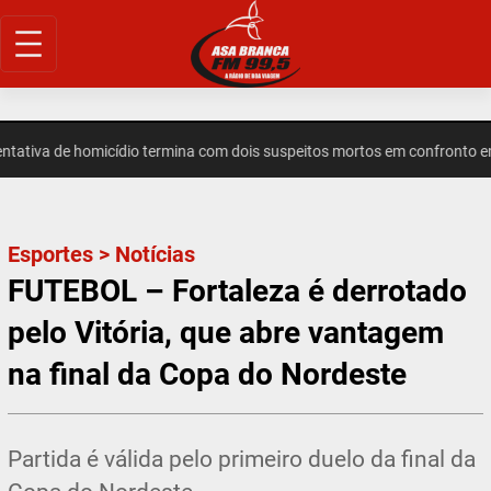
Pular
para
o
conteúdo
va de homicídio termina com dois suspeitos mortos em confronto em I
Esportes
>
Notícias
FUTEBOL – Fortaleza é derrotado
pelo Vitória, que abre vantagem
na final da Copa do Nordeste
Partida é válida pelo primeiro duelo da final da