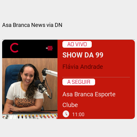
Asa Branca News via DN
AO VIVO
SHOW DA 99
Flávia Andrade
A SEGUIR
Asa Branca Esporte
Clube
schedule
11:00