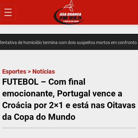
Pular
para
o
conteúdo
tiva de homicídio termina com dois suspeitos mortos em confronto em
Esportes
>
Notícias
FUTEBOL – Com final
emocionante, Portugal vence a
Croácia por 2×1 e está nas Oitavas
da Copa do Mundo