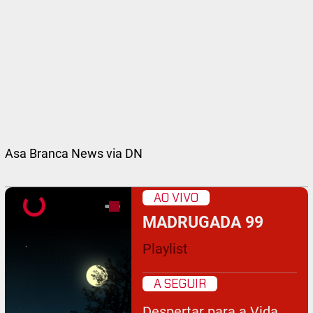
Asa Branca News via DN
AO VIVO
MADRUGADA 99
Playlist
A SEGUIR
Despertar para a Vida