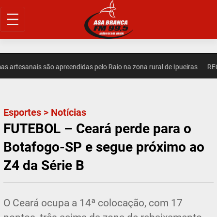
Pular
para
o
conteúdo
artesanais são apreendidas pelo Raio na zona rural de Ipueiras
REGIO
Esportes
>
Notícias
FUTEBOL – Ceará perde para o
Botafogo-SP e segue próximo ao
Z4 da Série B
O Ceará ocupa a 14ª colocação, com 17