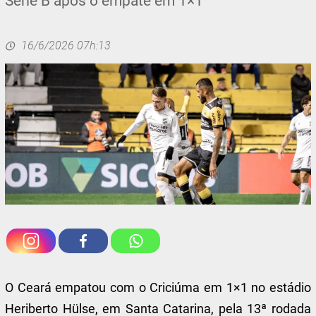
Série B após o empate em 1×1
16/6/2026 07h:13
O Ceará empatou com o Criciúma em 1×1 no estádio
Heriberto Hülse, em Santa Catarina, pela 13ª rodada