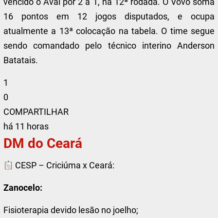
vencido o Avaí por 2 a 1, na 12ª rodada. O Vovô soma
16 pontos em 12 jogos disputados, e ocupa
atualmente a 13ª colocação na tabela. O time segue
sendo comandado pelo técnico interino Anderson
Batatais.
1
0
COMPARTILHAR
há 11 horas
DM do Ceará
CESP – Criciúma x Ceará:
Zanocelo:
Fisioterapia devido lesão no joelho;