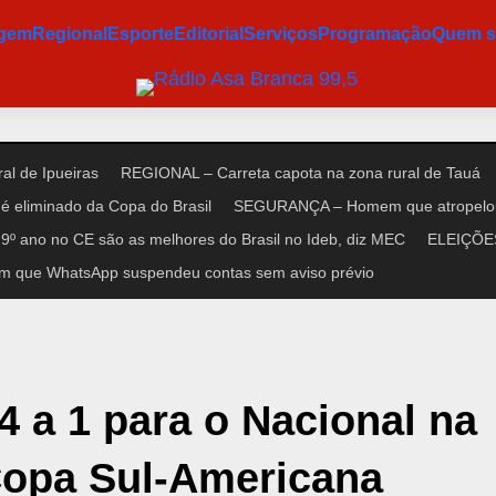
agem
Regional
Esporte
Editorial
Serviços
Programação
Quem 
al de Ipueiras
REGIONAL – Carreta capota na zona rural de Tauá
é eliminado da Copa do Brasil
SEGURANÇA – Homem que atropelou n
9º ano no CE são as melhores do Brasil no Ideb, diz MEC
ELEIÇÕES 
m que WhatsApp suspendeu contas sem aviso prévio
4 a 1 para o Nacional na
 Copa Sul-Americana