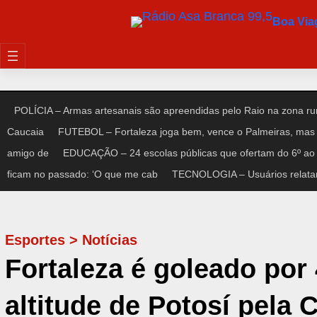
Pular
Boa Vi
para
o
conteúdo
POLÍCIA – Armas artesanais são apreendidas pelo Raio na zona rur
Caucaia
FUTEBOL – Fortaleza joga bem, vence o Palmeiras, mas 
amigo de
EDUCAÇÃO – 24 escolas públicas que ofertam do 6º ao 
ficam no passado: ‘O que me cab
TECNOLOGIA – Usuários relata
Esportes
>
Notícias
Fortaleza é goleado por 
altitude de Potosí pela