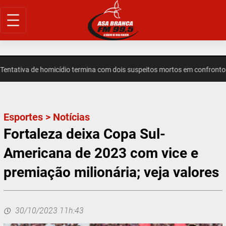
Pular
para
o
conteúdo
ativa de homicídio termina com dois suspeitos mortos em confronto e
Esportes
>
Notícias
Fortaleza deixa Copa Sul-
Americana de 2023 com vice e
premiação milionária; veja valores
30/10/2023 11h:43