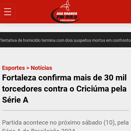
Pular
para
o
conteúdo
ativa de homicídio termina com dois suspeitos mortos em confronto e
Esportes
>
Notícias
Fortaleza confirma mais de 30 mil
torcedores contra o Criciúma pela
Série A
Partida acontece no próximo sábado (10), pela