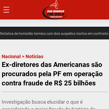
Pular
para
o
conteúdo
tiva de homicídio termina com dois suspeitos mortos em confronto em
Nacional
>
Notícias
Ex-diretores das Americanas são
procurados pela PF em operação
contra fraude de R$ 25 bilhões
Investigação busca elucidar o que é