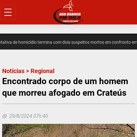
Pular
para
o
conteúdo
 de homicídio termina com dois suspeitos mortos em confronto em Ind
Notícias
>
Regional
Encontrado corpo de um homem
que morreu afogado em Crateús
29/8/2024 07h:40