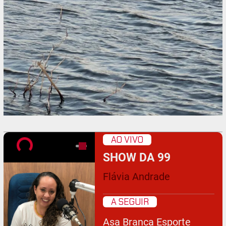
AO VIVO
SHOW DA 99
Flávia Andrade
A SEGUIR
Asa Branca Esporte