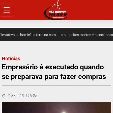
Pular
para
o
conteúdo
ativa de homicídio termina com dois suspeitos mortos em confronto e
Notícias
Empresário é executado quando
se preparava para fazer compras
2/8/2019 11h:25