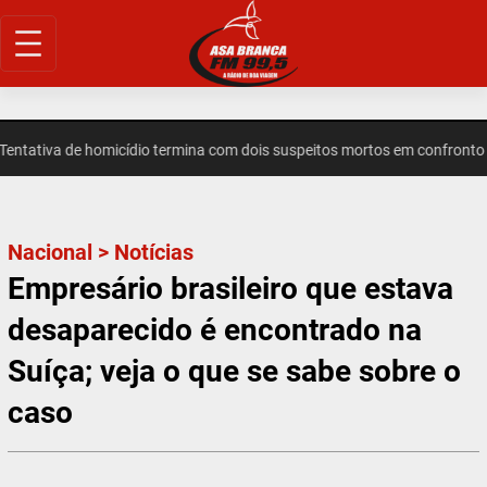
Pular
para
o
conteúdo
tiva de homicídio termina com dois suspeitos mortos em confronto em
Nacional
>
Notícias
Empresário brasileiro que estava
desaparecido é encontrado na
Suíça; veja o que se sabe sobre o
caso