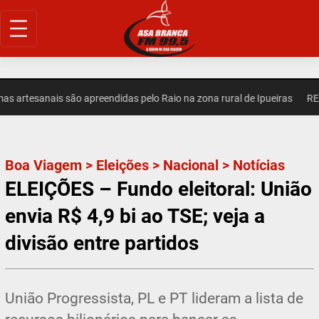
Pular
para
o
conteúdo
artesanais são apreendidas pelo Raio na zona rural de Ipueiras
REGI
Boa Viagem
>
Eleições
>
Nacional
>
Notícias
ELEIÇÕES – Fundo eleitoral: União
envia R$ 4,9 bi ao TSE; veja a
divisão entre partidos
União Progressista, PL e PT lideram a lista de