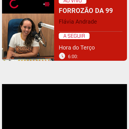
AO VIVO
FORROZÃO DA 99
Flávia Andrade
A SEGUIR
Hora do Terço
schedule
6:00: