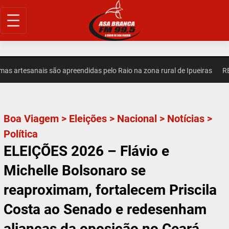
Pular
para
o
conteúdo
 artesanais são apreendidas pelo Raio na zona rural de Ipueiras
REGI
Boa Viagem
>
Eleições
>
Nacional
>
Notícias
>
Política
ELEIÇÕES 2026 – Flávio e
Michelle Bolsonaro se
reaproximam, fortalecem Priscila
Costa ao Senado e redesenham
alianças da oposição no Ceará