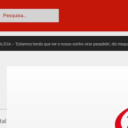
esquisar
 ‘Estamos tendo que ver o nosso sonho virar pesadelo’, diz maquiadora
tal