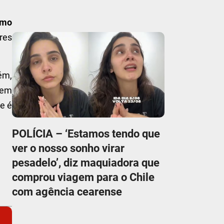
omo
res
ém,
 em
e é
POLÍCIA – ‘Estamos tendo que
ver o nosso sonho virar
pesadelo’, diz maquiadora que
comprou viagem para o Chile
com agência cearense