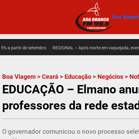
Pular
para
Boa Viage
o
conteúdo
rtir de setembro
REGIONAL – Após morte em vaquejada, eventos em 
Boa Viagem
>
Ceará
>
Educação
>
Negócios
>
Not
EDUCAÇÃO – Elmano anun
professores da rede esta
O governador comunicou o novo processo selet