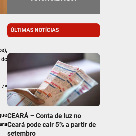
ÚLTIMAS NOTÍCIAS
e),
do
 4ª
 que
CEARÁ – Conta de luz no
Ceará pode cair 5% a partir de
para
setembro