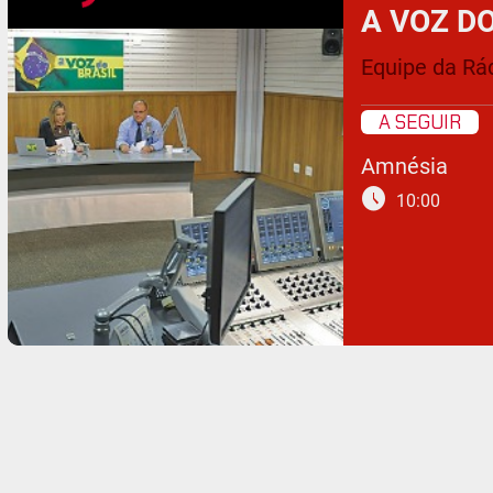
A VOZ D
Equipe da Rád
A SEGUIR
Amnésia
schedule
10:00