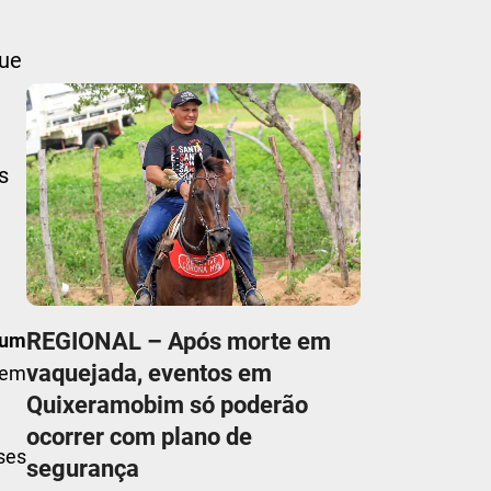
que
s
REGIONAL – Após morte em
 um
vaquejada, eventos em
 em
Quixeramobim só poderão
ocorrer com plano de
ses
segurança