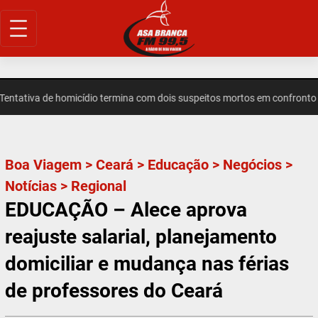
Pular
para
o
conteúdo
tativa de homicídio termina com dois suspeitos mortos em confronto 
Boa Viagem
>
Ceará
>
Educação
>
Negócios
>
Notícias
>
Regional
EDUCAÇÃO – Alece aprova
reajuste salarial, planejamento
domiciliar e mudança nas férias
de professores do Ceará