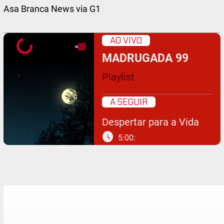
Asa Branca News via G1
AO VIVO
MADRUGADA 99
Playlist
A SEGUIR
Despertar para a Vida
schedule
5:00: