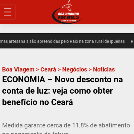
Pular
para
o
conteúdo
artesanais são apreendidas pelo Raio na zona rural de Ipueiras
REGI
Boa Viagem
>
Ceará
>
Negócios
>
Notícias
ECONOMIA – Novo desconto na
conta de luz: veja como obter
benefício no Ceará
Medida garante cerca de 11,8% de abatimento