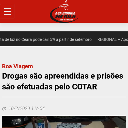
Pular
para
o
conteúdo
 luz no Ceará pode cair 5% a partir de setembro
REGIONAL – Após mo
Boa Viagem
Drogas são apreendidas e prisões
são efetuadas pelo COTAR
10/2/2020 11h:04