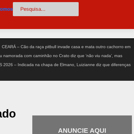
Pesquisar
somos
CEARÁ – Cão da raça pitbull invade casa e mata outro cachorro em
amorada com caminhão no Crato diz que ‘não viu nada’, mas
2026 – Indicada na chapa de Elmano, Luizianne diz que diferenças
ado
ANUNCIE AQUI