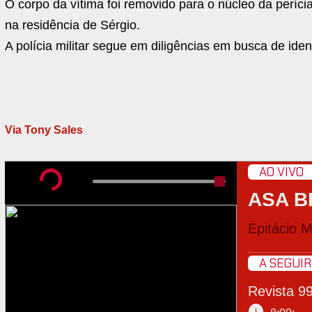
O corpo da vítima foi removido para o núcleo da perí
na residência de Sérgio.
A polícia militar segue em diligências em busca de iden
Via Tony Sales
AO VIVO
ASA B
Epitácio 
A SEGUIR
Revista 9