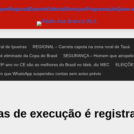
agem
Regional
Esporte
Editorial
Serviços
Programação
Quem 
al de Ipueiras
REGIONAL – Carreta capota na zona rural de Tauá
é eliminado da Copa do Brasil
SEGURANÇA – Homem que atropelou n
9º ano no CE são as melhores do Brasil no Ideb, diz MEC
ELEIÇÕES 
m que WhatsApp suspendeu contas sem aviso prévio
as de execução é registr