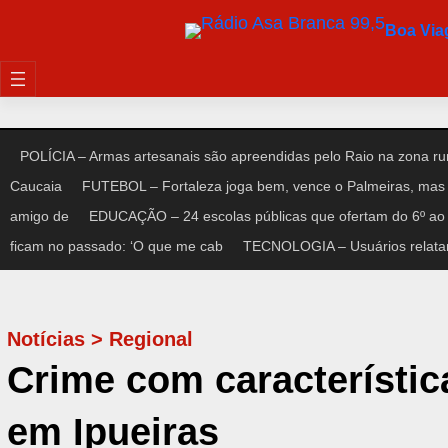
Pular
Boa Vi
para
o
conteúdo
POLÍCIA – Armas artesanais são apreendidas pelo Raio na zona rur
Caucaia
FUTEBOL – Fortaleza joga bem, vence o Palmeiras, mas 
amigo de
EDUCAÇÃO – 24 escolas públicas que ofertam do 6º ao 
ficam no passado: ‘O que me cab
TECNOLOGIA – Usuários relata
Notícias
>
Regional
Crime com característic
em Ipueiras