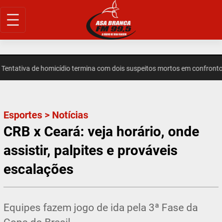
Pular
para
o
conteúdo
ativa de homicídio termina com dois suspeitos mortos em confronto e
Esportes
>
Notícias
CRB x Ceará: veja horário, onde
assistir, palpites e prováveis
escalações
Equipes fazem jogo de ida pela 3ª Fase da