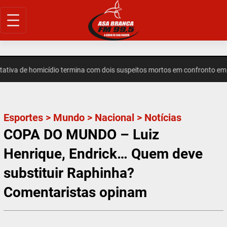
Pular
para
o
conteúdo
a de homicídio termina com dois suspeitos mortos em confronto em Ind
Esportes
>
Mundo
>
Nacional
>
Notícias
COPA DO MUNDO – Luiz
Henrique, Endrick… Quem deve
substituir Raphinha?
Comentaristas opinam