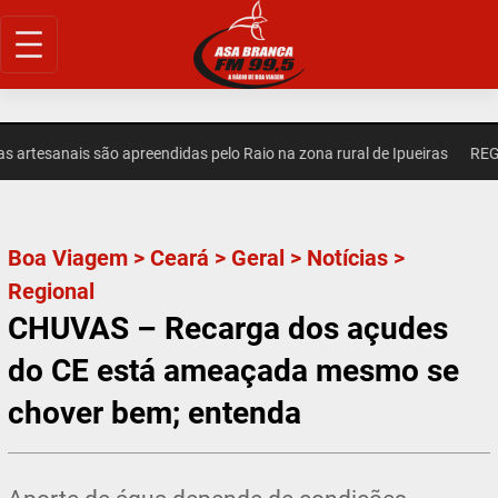
Pular
para
o
conteúdo
esanais são apreendidas pelo Raio na zona rural de Ipueiras
REGIONAL
Boa Viagem
>
Ceará
>
Geral
>
Notícias
>
Regional
CHUVAS – Recarga dos açudes
do CE está ameaçada mesmo se
chover bem; entenda