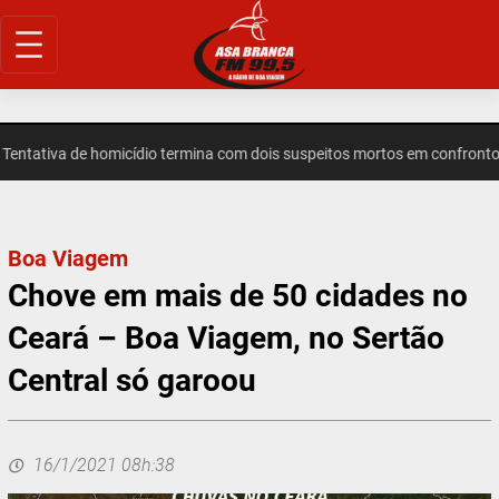
Pular
para
o
conteúdo
ativa de homicídio termina com dois suspeitos mortos em confronto e
Boa Viagem
Chove em mais de 50 cidades no
Ceará – Boa Viagem, no Sertão
Central só garoou
16/1/2021 08h:38