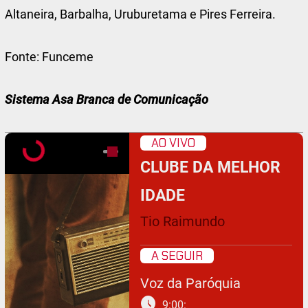
Altaneira, Barbalha, Uruburetama e Pires Ferreira.
Fonte: Funceme
Sistema Asa Branca de Comunicação
AO VIVO
CLUBE DA MELHOR
IDADE
Tio Raimundo
A SEGUIR
Voz da Paróquia
schedule
9:00: