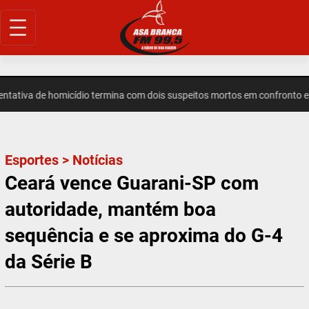
Pular
para
o
conteúdo
iva de homicídio termina com dois suspeitos mortos em confronto em I
Esportes
>
Notícias
Ceará vence Guarani-SP com
autoridade, mantém boa
sequência e se aproxima do G-4
da Série B