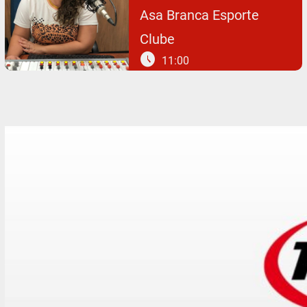
Asa Branca Esporte
Clube
schedule
11:00