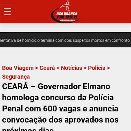
Pular
para
o
conteúdo
tiva de homicídio termina com dois suspeitos mortos em confronto em
Boa Viagem
>
Ceará
>
Notícias
>
Polícia
>
Segurança
CEARÁ – Governador Elmano
homologa concurso da Polícia
Penal com 600 vagas e anuncia
convocação dos aprovados nos
próximos dias