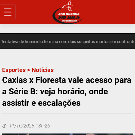
Pular
para
o
conteúdo
tativa de homicídio termina com dois suspeitos mortos em confronto e
Esportes
>
Notícias
Caxias x Floresta vale acesso para
a Série B: veja horário, onde
assistir e escalações
11/10/2025 13h:26