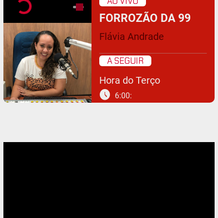
AO VIVO
FORROZÃO DA 99
Flávia Andrade
A SEGUIR
Hora do Terço
schedule
6:00: