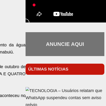
ANUNCIE AQUI
ento da água
nabuiú.
e outubro de
ÚLTIMAS NOTÍCIAS
NTA E QUATRO
 aconteceu no