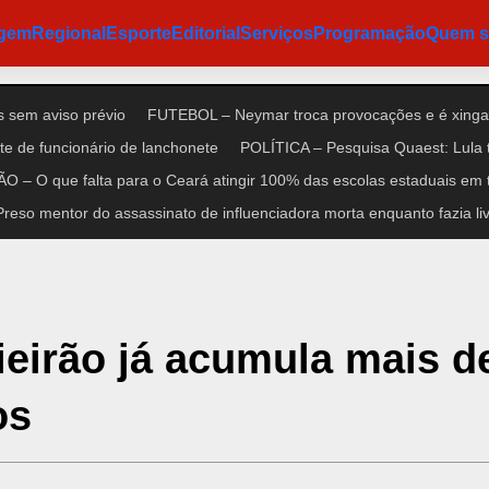
agem
Regional
Esporte
Editorial
Serviços
Programação
Quem 
 sem aviso prévio
FUTEBOL – Neymar troca provocações e é xinga
e de funcionário de lanchonete
POLÍTICA – Pesquisa Quaest: Lula 
 – O que falta para o Ceará atingir 100% das escolas estaduais em 
so mentor do assassinato de influenciadora morta enquanto fazia liv
irão já acumula mais d
os