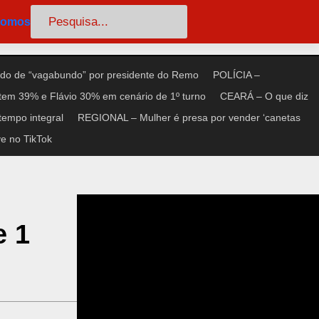
Pesquisar
somos
do de “vagabundo” por presidente do Remo
POLÍCIA –
tem 39% e Flávio 30% em cenário de 1º turno
CEARÁ – O que diz
tempo integral
REGIONAL – Mulher é presa por vender ‘canetas
e no TikTok
e 1