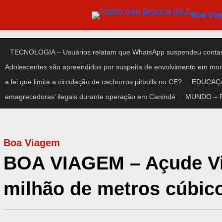
Pular
Boa Vi
para
o
conteúdo
TECNOLOGIA – Usuários relatam que WhatsApp suspendeu contas
Adolescentes são apreendidos por suspeita de envolvimento em mort
a lei que limita a circulação de cachorros pitbulls no CE?
EDUCAÇÃO
emagrecedoras’ ilegais durante operação em Canindé
MUNDO – Pre
Boa Viagem
BOA VIAGEM – Açude Vie
milhão de metros cúbic