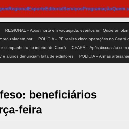
agem
Regional
Esporte
Editorial
Serviços
Programação
Quem 
REGIONAL – Após morte em vaquejada, eventos em Quixeramobim 
omprou viagem par
POLÍCIA – PF realiza cinco operações no Ceará co
r companheiro no interior do Ceará
CEARÁ – Após discussão com cl
e alunos denunciam falta de extintores
POLÍCIA – Armas artesanais
eso: beneficiários
rça-feira