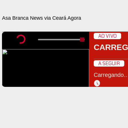
Asa Branca News via Ceará Agora
AO VIVO
CARRE
A SEGUIR
Carregando
schedule