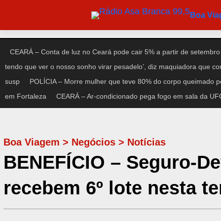
Pular
Boa Vi
para
o
conteúdo
CEARÁ – Conta de luz no Ceará pode cair 5% a partir de setembro
tendo que ver o nosso sonho virar pesadelo’, diz maquiadora que c
susp
POLÍCIA – Morre mulher que teve 80% do corpo queimado po
em Fortaleza
CEARÁ – Ar-condicionado pega fogo em sala da UFC 
Boa Viagem
>
Negócios
>
Notícias
BENEFÍCIO – Seguro-Def
recebem 6º lote nesta te