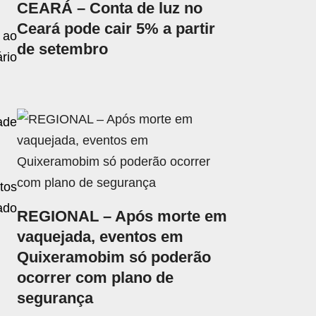
CEARÁ – Conta de luz no
Ceará pode cair 5% a partir
 ao
de setembro
rio
ade
tos
ado
REGIONAL – Após morte em
vaquejada, eventos em
Quixeramobim só poderão
ocorrer com plano de
segurança