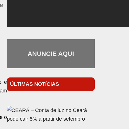
de
ANUNCIE AQUI
o e
ÚLTIMAS NOTÍCIAS
jam
e o
.