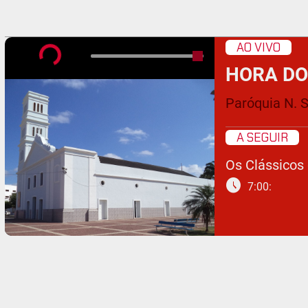
AO VIVO
HORA DO
Paróquia N. 
A SEGUIR
Os Clássicos
schedule
7:00: