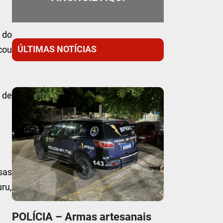
 do
ÚLTIMAS NOTÍCIAS
cou
 de
sas
uru,
POLÍCIA – Armas artesanais