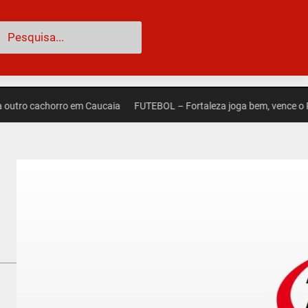
esquisar
 cachorro em Caucaia
FUTEBOL – Fortaleza joga bem, vence o Palmeira