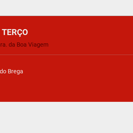
 TERÇO
Sra. da Boa Viagem
 do Brega