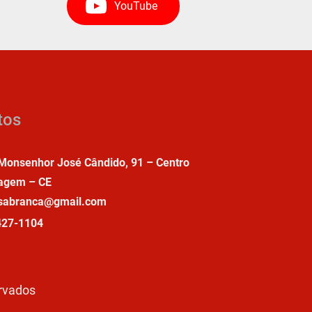
YouTube
tos
Monsenhor José Cândido, 91 – Centro
agem – CE
asabranca@gmail.com
427-1104
ervados