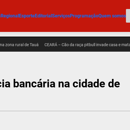
P
m
Regional
Esporte
Editorial
Serviços
Programação
Quem somos
 rural de Tauá
CEARÁ – Cão da raça pitbull invade casa e mata outro
a bancária na cidade de