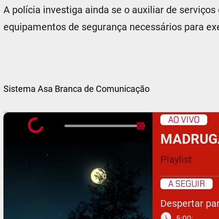
A polícia investiga ainda se o auxiliar de serviço
equipamentos de segurança necessários para exe
Sistema Asa Branca de Comunicação
AO VIVO
MADRUG
Playlist
A SEGUIR
Despertar par
schedule
5:00: