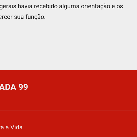
s gerais havia recebido alguma orientação e os
rcer sua função.
ADA 99
a a Vida