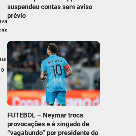
suspendeu contas sem aviso
prévio
ava
das
rar
io
FUTEBOL – Neymar troca
provocações e é xingado de
“vagabundo” por presidente do