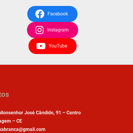
Facebook
Instagram
YouTube
tos
Monsenhor José Cândido, 91 – Centro
agem – CE
asabranca@gmail.com