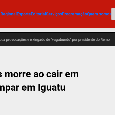
P
m
Regional
Esporte
Editorial
Serviços
Programação
Quem somos
vocações e é xingado de “vagabundo” por presidente do Remo
POLÍCI
is morre ao cair em
impar em Iguatu