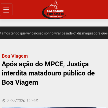
Pular
para
o
conteúdo
mos tendo que ver o nosso sonho virar pesadelo’, diz maquiadora que c
Boa Viagem
Após ação do MPCE, Justiça
interdita matadouro público de
Boa Viagem
27/7/2020 10h:53