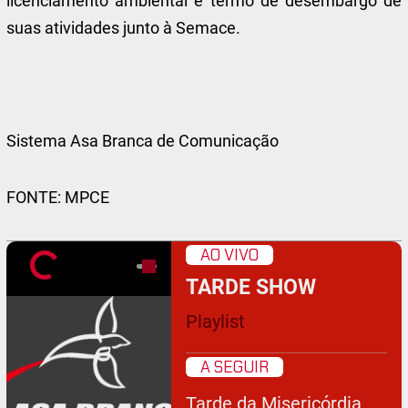
licenciamento ambiental e termo de desembargo de
suas atividades junto à Semace.
Sistema Asa Branca de Comunicação
FONTE: MPCE
AO VIVO
TARDE SHOW
Playlist
A SEGUIR
Tarde da Misericórdia