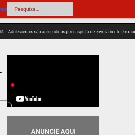
Pesquisar
mos
olescentes são apreendidos por suspeita de envolvimento em morte de f
-
ANUNCIE AQUI