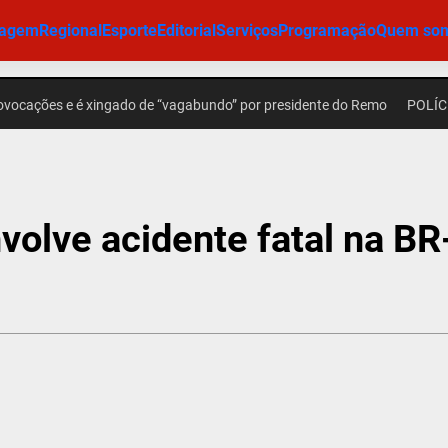
iagem
Regional
Esporte
Editorial
Serviços
Programação
Quem so
es e é xingado de “vagabundo” por presidente do Remo
POLÍCIA – Ad
olve acidente fatal na BR