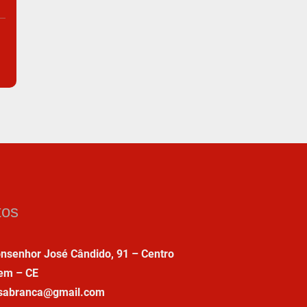
tos
nsenhor José Cândido, 91 – Centro
em – CE
asabranca@gmail.com