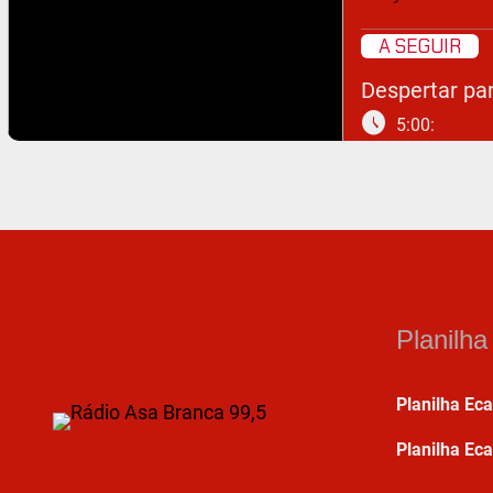
A SEGUIR
Despertar par
schedule
5:00:
Planilh
Planilha Ec
Planilha Eca