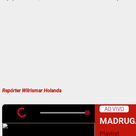
Repórter Wilrismar Holanda
AO VIVO
MADRUG
Playlist