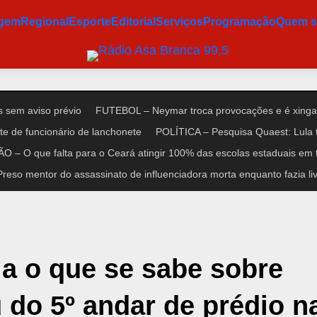
agem
Regional
Esporte
Editorial
Serviços
Programação
Quem 
 sem aviso prévio
FUTEBOL – Neymar troca provocações e é xinga
e de funcionário de lanchonete
POLÍTICA – Pesquisa Quaest: Lula 
 – O que falta para o Ceará atingir 100% das escolas estaduais em 
so mentor do assassinato de influenciadora morta enquanto fazia liv
a o que se sabe sobre
 do 5º andar de prédio n