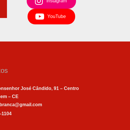
Instagram
YouTube
tos
nsenhor José Cândido, 91 – Centro
gem – CE
abranca@gmail.com
7-1104