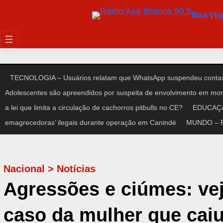
Pular
Boa Vi
para
o
conteúdo
TECNOLOGIA – Usuários relatam que WhatsApp suspendeu contas
Adolescentes são apreendidos por suspeita de envolvimento em mort
a lei que limita a circulação de cachorros pitbulls no CE?
EDUCAÇÃO
emagrecedoras’ ilegais durante operação em Canindé
MUNDO – Pre
Nacional
>
Notícias
Agressões e ciúmes: vej
caso da mulher que caiu