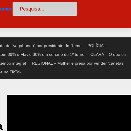
Pesquisar
somos
do de “vagabundo” por presidente do Remo
POLÍCIA –
tem 39% e Flávio 30% em cenário de 1º turno
CEARÁ – O que diz
tempo integral
REGIONAL – Mulher é presa por vender ‘canetas
e no TikTok
a