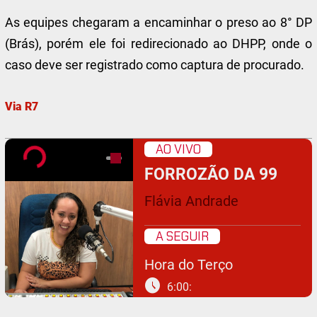
As equipes chegaram a encaminhar o preso ao 8° DP
(Brás), porém ele foi redirecionado ao DHPP, onde o
caso deve ser registrado como captura de procurado.
Via R7
AO VIVO
FORROZÃO DA 99
Flávia Andrade
A SEGUIR
Hora do Terço
schedule
6:00: