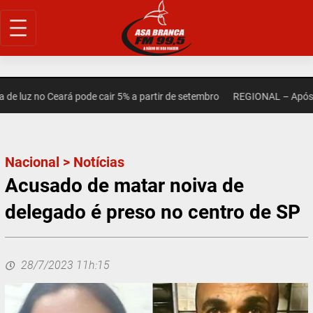
Pular
para
o
conteúdo
luz no Ceará pode cair 5% a partir de setembro
REGIONAL – Após mor
Nacional
>
Notícias
Acusado de matar noiva de
delegado é preso no centro de SP
28/7/2023 11h:15