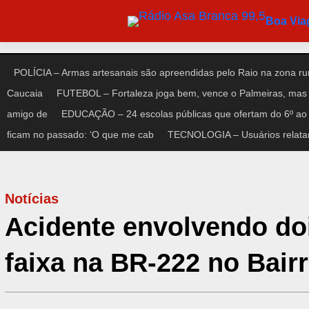
Pular
Boa Vi
para
o
conteúdo
POLÍCIA – Armas artesanais são apreendidas pelo Raio na zona rur
Caucaia
FUTEBOL – Fortaleza joga bem, vence o Palmeiras, mas 
amigo de
EDUCAÇÃO – 24 escolas públicas que ofertam do 6º ao 
ficam no passado: ‘O que me cab
TECNOLOGIA – Usuários relata
Notícias
Acidente envolvendo do
faixa na BR-222 no Bair