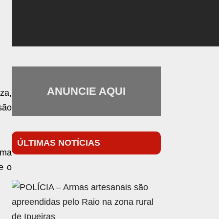
ANUNCIE AQUI
za,
são
ÚLTIMAS NOTÍCIAS
uma
e o