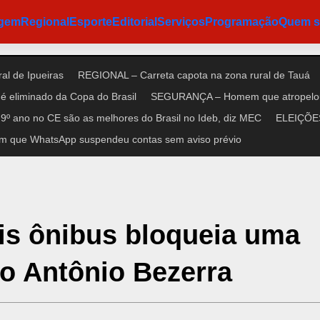
agem
Regional
Esporte
Editorial
Serviços
Programação
Quem 
al de Ipueiras
REGIONAL – Carreta capota na zona rural de Tauá
é eliminado da Copa do Brasil
SEGURANÇA – Homem que atropelou n
9º ano no CE são as melhores do Brasil no Ideb, diz MEC
ELEIÇÕES 
m que WhatsApp suspendeu contas sem aviso prévio
is ônibus bloqueia uma
ro Antônio Bezerra