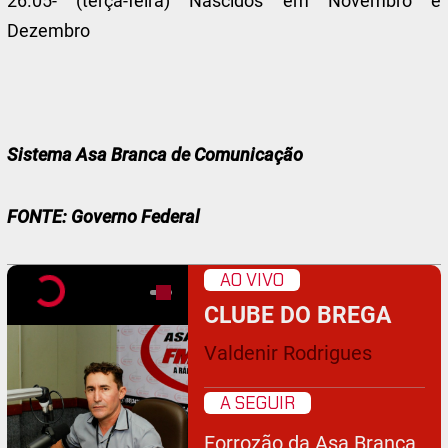
26.05- (terça-feira) Nascidos em Novembro e
Dezembro
Sistema Asa Branca de Comunicação
FONTE: Governo Federal
AO VIVO
CLUBE DO BREGA
Valdenir Rodrigues
A SEGUIR
Forrozão da Asa Branca