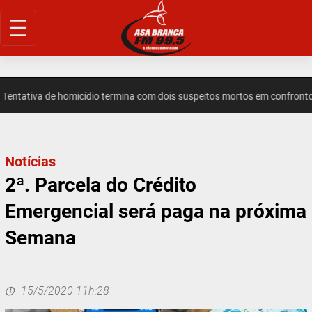
Pular
para
o
conteúdo
ntativa de homicídio termina com dois suspeitos mortos em confronto 
Notícias
2ª. Parcela do Crédito
Emergencial será paga na próxima
Semana
15/5/2020 11h:28