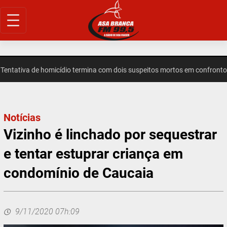
Pular
para
o
conteúdo
tativa de homicídio termina com dois suspeitos mortos em confronto 
Notícias
Vizinho é linchado por sequestrar
e tentar estuprar criança em
condomínio de Caucaia
9/11/2020 07h:09