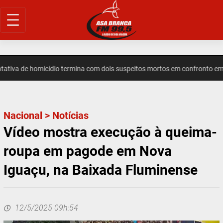
Pular
para
o
conteúdo
a de homicídio termina com dois suspeitos mortos em confronto em In
Nacional
>
Notícias
Vídeo mostra execução à queima-
roupa em pagode em Nova
Iguaçu, na Baixada Fluminense
12/5/2025 09h:54