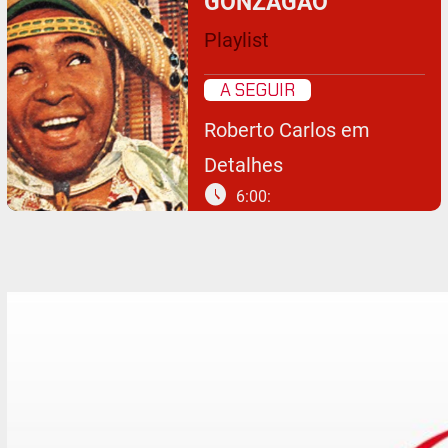
GONZAGÃO
Playlist
A SEGUIR
Roberto Carlos em
Detalhes
schedule
6:00: