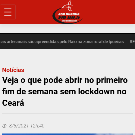
Pular
para
o
conteúdo
artesanais são apreendidas pelo Raio na zona rural de Ipueiras
REGI
Notícias
Veja o que pode abrir no primeiro
fim de semana sem lockdown no
Ceará
8/5/2021 12h:40