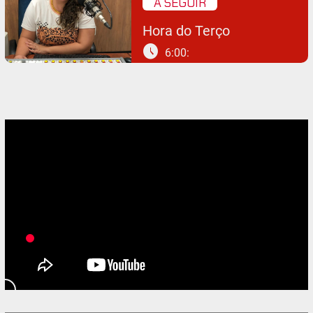
A SEGUIR
Hora do Terço
schedule
6:00: