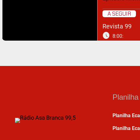
A SEGUIR
Revista 99
schedule
8:00:
Planilh
Planilha Ec
Planilha Eca