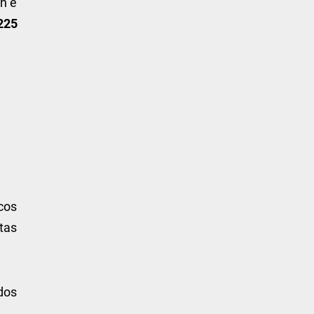
h e
225
cos
tas
dos