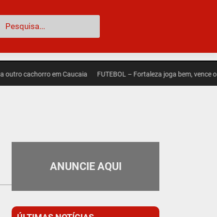
esquisar
ro cachorro em Caucaia
FUTEBOL – Fortaleza joga bem, vence o Palmei
ANUNCIE AQUI