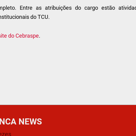
mpleto. Entre as atribuições do cargo estão ativida
nstitucionais do TCU.
site do Cebraspe
.
NCA NEWS
ezes