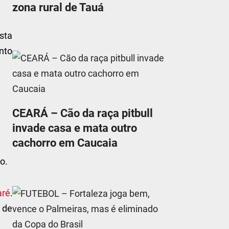
zona rural de Tauá
sta
nto
CEARÁ – Cão da raça pitbull
invade casa e mata outro
cachorro em Caucaia
o.
aré
.
 de