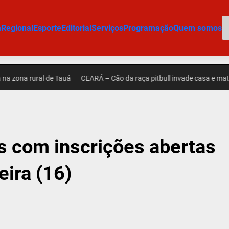
P
m
Regional
Esporte
Editorial
Serviços
Programação
Quem somos
na rural de Tauá
CEARÁ – Cão da raça pitbull invade casa e mata out
s com inscrições abertas
ira (16)