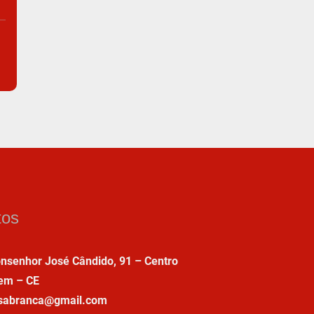
tos
nsenhor José Cândido, 91 – Centro
em – CE
asabranca@gmail.com