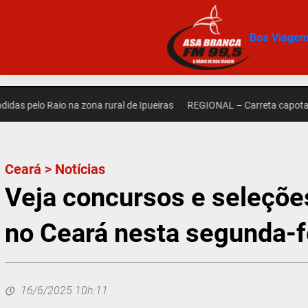
Pular
para
Boa Viage
o
conteúdo
elo Raio na zona rural de Ipueiras
REGIONAL – Carreta capota na zo
Ceará
>
Notícias
Veja concursos e seleçõe
no Ceará nesta segunda-fe
16/6/2025 10h:11