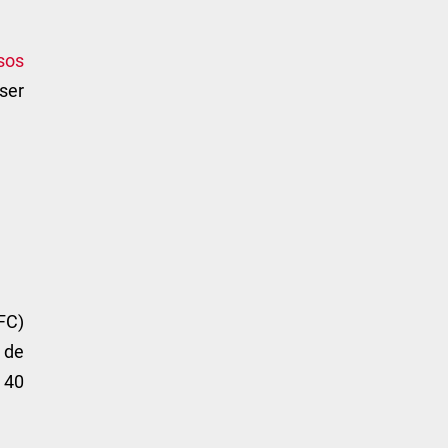
sos
 ser
FC)
m de
 40