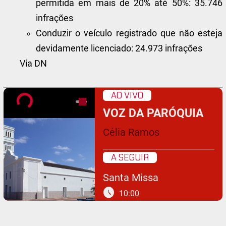
permitida em mais de 20% até 50%: 35.746
infrações
Conduzir o veículo registrado que não esteja
devidamente licenciado: 24.973 infrações
Via DN
AO VIVO
VOZ DA PARÓQUIA
Célia Ramos
A SEGUIR
Santa Missa
schedule
10:00