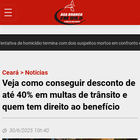
Pular
para
o
conteúdo
tiva de homicídio termina com dois suspeitos mortos em confronto em
Ceará
>
Notícias
Veja como conseguir desconto de
até 40% em multas de trânsito e
quem tem direito ao benefício
30/6/2025 10h:40